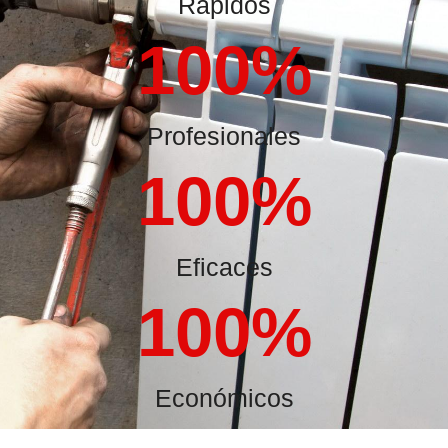
Rápidos
100
%
Profesionales
100
%
Eficaces
100
%
Económicos