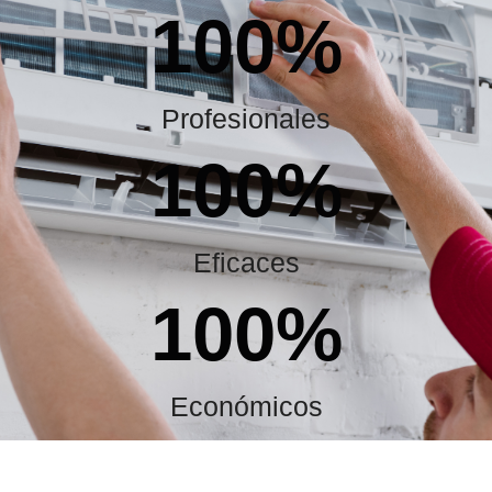
100
%
Profesionales
100
%
Eficaces
100
%
Económicos